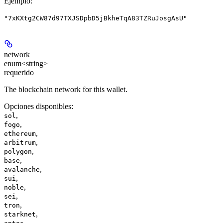
Ejemplo
:
"7xKXtg2CW87d97TXJSDpbD5jBkheTqA83TZRuJosgAsU"
network
enum<string>
requerido
The blockchain network for this wallet.
Opciones disponibles
:
,
sol
,
fogo
,
ethereum
,
arbitrum
,
polygon
,
base
,
avalanche
,
sui
,
noble
,
sei
,
tron
,
starknet
,