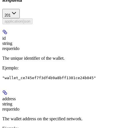
Respuesta
201
application/json
id
string
requerido
The unique identifier of the wallet.
Ejemplo
:
"wallet_ce745ef7f3df4b9a8bff1301ce24b045"
address
string
requerido
The wallet address on the specified network.