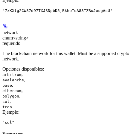
Ejemplo
:
"7xKXtg2CW87d97TXJSDpbD5jBkheTqA83TZRuJosgAsU"
network
enum<string>
requerido
The blockchain network for this wallet. Must be a supported crypto
network.
Opciones disponibles
:
,
arbitrum
,
avalanche
,
base
,
ethereum
,
polygon
,
sol
tron
Ejemplo
:
"sol"