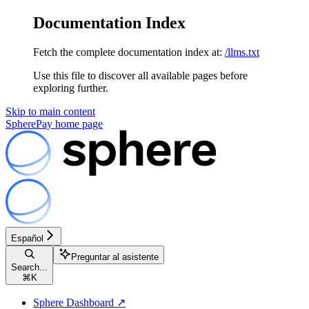
Documentation Index
Fetch the complete documentation index at:
/llms.txt
Use this file to discover all available pages before
exploring further.
Skip to main content
SpherePay
home page
Español
Preguntar al asistente
Search...
⌘
K
Sphere Dashboard ↗