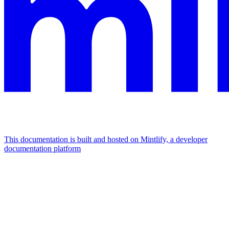
This documentation is built and hosted on Mintlify, a developer
documentation platform
Assistant
Responses
are
generated