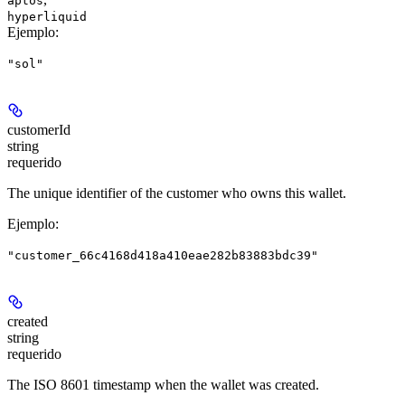
aptos
hyperliquid
Ejemplo
:
"sol"
customerId
string
requerido
The unique identifier of the customer who owns this wallet.
Ejemplo
:
"customer_66c4168d418a410eae282b83883bdc39"
created
string
requerido
The ISO 8601 timestamp when the wallet was created.