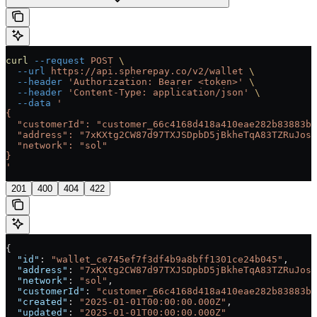
curl
 --request
 POST
 \
  --url
 https://api.spherepay.co/v2/wallet
 \
  --header
 'Authorization: Bearer <token>'
 \
  --header
 'Content-Type: application/json'
 \
  --data
 '
{
  "customerId": "customer_66c4168d418a410eae282b83883bd
  "address": "7xKXtg2CW87d97TXJSDpbD5jBkheTqA83TZRuJosg
  "network": "sol"
}
'
201
400
404
422
{
  "id"
: 
"wallet_ce745ef7f3df4b9a8bff1301ce24b045"
,
  "address"
: 
"7xKXtg2CW87d97TXJSDpbD5jBkheTqA83TZRuJosg
  "network"
: 
"sol"
,
  "customerId"
: 
"customer_66c4168d418a410eae282b83883bd
  "created"
: 
"2025-01-01T00:00:00.000Z"
,
  "updated"
: 
"2025-01-01T00:00:00.000Z"