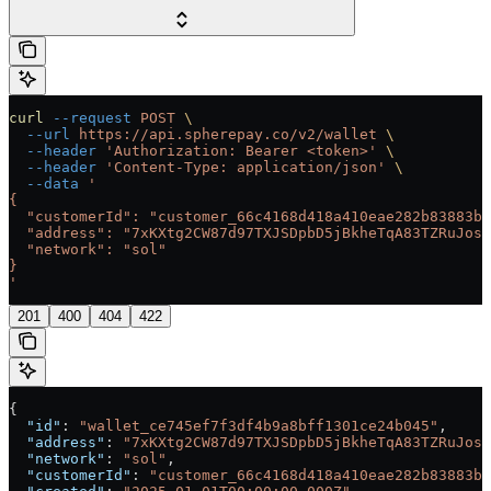
curl
 --request
 POST
 \
  --url
 https://api.spherepay.co/v2/wallet
 \
  --header
 'Authorization: Bearer <token>'
 \
  --header
 'Content-Type: application/json'
 \
  --data
 '
{
  "customerId": "customer_66c4168d418a410eae282b83883bd
  "address": "7xKXtg2CW87d97TXJSDpbD5jBkheTqA83TZRuJosg
  "network": "sol"
}
'
201
400
404
422
{
  "id"
: 
"wallet_ce745ef7f3df4b9a8bff1301ce24b045"
,
  "address"
: 
"7xKXtg2CW87d97TXJSDpbD5jBkheTqA83TZRuJosg
  "network"
: 
"sol"
,
  "customerId"
: 
"customer_66c4168d418a410eae282b83883bd