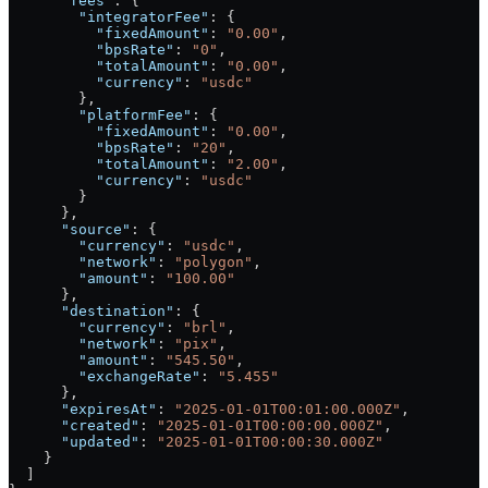
      "fees"
: {
        "integratorFee"
: {
          "fixedAmount"
: 
"0.00"
,
          "bpsRate"
: 
"0"
,
          "totalAmount"
: 
"0.00"
,
          "currency"
: 
"usdc"
        },
        "platformFee"
: {
          "fixedAmount"
: 
"0.00"
,
          "bpsRate"
: 
"20"
,
          "totalAmount"
: 
"2.00"
,
          "currency"
: 
"usdc"
        }
      },
      "source"
: {
        "currency"
: 
"usdc"
,
        "network"
: 
"polygon"
,
        "amount"
: 
"100.00"
      },
      "destination"
: {
        "currency"
: 
"brl"
,
        "network"
: 
"pix"
,
        "amount"
: 
"545.50"
,
        "exchangeRate"
: 
"5.455"
      },
      "expiresAt"
: 
"2025-01-01T00:01:00.000Z"
,
      "created"
: 
"2025-01-01T00:00:00.000Z"
,
      "updated"
: 
"2025-01-01T00:00:30.000Z"
    }
  ]