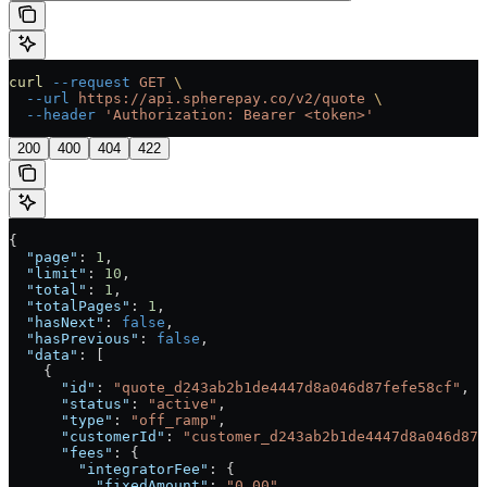
curl
 --request
 GET
 \
  --url
 https://api.spherepay.co/v2/quote
 \
  --header
 'Authorization: Bearer <token>'
200
400
404
422
{
  "page"
: 
1
,
  "limit"
: 
10
,
  "total"
: 
1
,
  "totalPages"
: 
1
,
  "hasNext"
: 
false
,
  "hasPrevious"
: 
false
,
  "data"
: [
    {
      "id"
: 
"quote_d243ab2b1de4447d8a046d87fefe58cf"
,
      "status"
: 
"active"
,
      "type"
: 
"off_ramp"
,
      "customerId"
: 
"customer_d243ab2b1de4447d8a046d87f
      "fees"
: {
        "integratorFee"
: {
          "fixedAmount"
: 
"0.00"
,