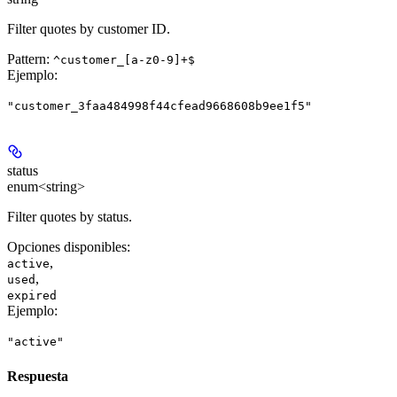
Filter quotes by customer ID.
Pattern:
^customer_[a-z0-9]+$
Ejemplo
:
"customer_3faa484998f44cfead9668608b9ee1f5"
status
enum<string>
Filter quotes by status.
Opciones disponibles
:
,
active
,
used
expired
Ejemplo
:
"active"
Respuesta