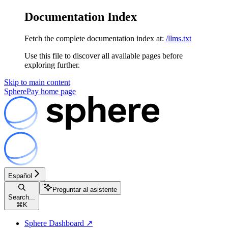
Documentation Index
Fetch the complete documentation index at:
/llms.txt
Use this file to discover all available pages before
exploring further.
Skip to main content
SpherePay
home page
Español
Preguntar al asistente
Search...
⌘
K
Sphere Dashboard ↗