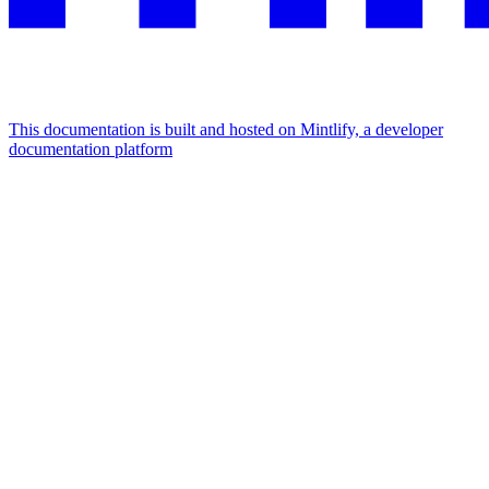
This documentation is built and hosted on Mintlify, a developer
documentation platform
Assistant
Responses
are
generated
using
AI
and
may
contain
mistakes.
Suggestions