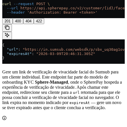
curl
 --request
 POST
 \
  --url
 https://api.spherepay.co/v2/customer/{id}/face-
  --header
 'Authorization: Bearer <token>'
201
400
404
422
{
  "url"
: 
"https://in.sumsub.com/websdk/p/sbx_uq30ag1ov7
  "expiresAt"
: 
"2026-03-09T20:46:31.305Z"
}
Gere um link de verificação de vivacidade facial do Sumsub para
um cliente individual. Este endpoint faz parte do modelo de
onboarding KYC
Sphere-Managed
, onde o SpherePay hospeda a
experiência de verificação de vivacidade. Após chamar este
endpoint, redirecione seu cliente para a
retornada para que ele
url
possa concluir a verificação de vivacidade facial no navegador. O
link expira no momento indicado por
— gere um novo
expiresAt
se tiver expirado antes que o cliente conclua a verificação.