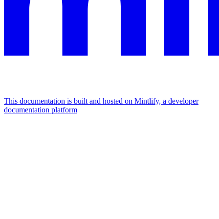
This documentation is built and hosted on Mintlify, a developer
documentation platform
Assistant
Responses
are
generated
using
AI
and
may