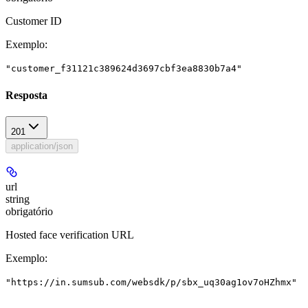
Customer ID
Exemplo
:
"customer_f31121c389624d3697cbf3ea8830b7a4"
Resposta
201
application/json
url
string
obrigatório
Hosted face verification URL
Exemplo
:
"https://in.sumsub.com/websdk/p/sbx_uq30ag1ov7oHZhmx"