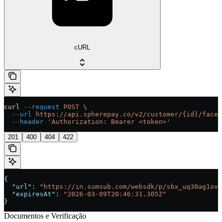
cURL
curl
 --request
 POST
 \
  --url
 https://api.spherepay.co/v2/customer/{id}/face-
  --header
 'Authorization: Bearer <token>'
201
400
404
422
{
  "url"
: 
"https://in.sumsub.com/websdk/p/sbx_uq30ag1ov7
  "expiresAt"
: 
"2026-03-09T20:46:31.305Z"
}
Documentos e Verificação