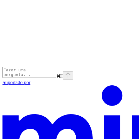
⌘
I
Suportado por