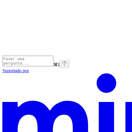
⌘
I
Suportado por