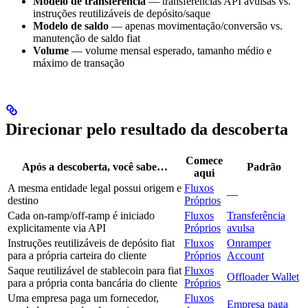
Modelo de transferência
— transferências API avulsas vs.
instruções reutilizáveis de depósito/saque
Modelo de saldo
— apenas movimentação/conversão vs.
manutenção de saldo fiat
Volume
— volume mensal esperado, tamanho médio e
máximo de transação
Direcionar pelo resultado da descoberta
Comece
Após a descoberta, você sabe…
Padrão
aqui
A mesma entidade legal possui origem e
Fluxos
—
destino
Próprios
Cada on-ramp/off-ramp é iniciado
Fluxos
Transferência
explicitamente via API
Próprios
avulsa
Instruções reutilizáveis de depósito fiat
Fluxos
Onramper
para a própria carteira do cliente
Próprios
Account
Saque reutilizável de stablecoin para fiat
Fluxos
Offloader Wallet
para a própria conta bancária do cliente
Próprios
Uma empresa paga um fornecedor,
Fluxos
Empresa paga