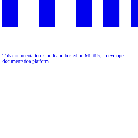
This documentation is built and hosted on Mintlify, a developer
documentation platform
Assistant
Responses
are
generated
using
AI
and
may
contain