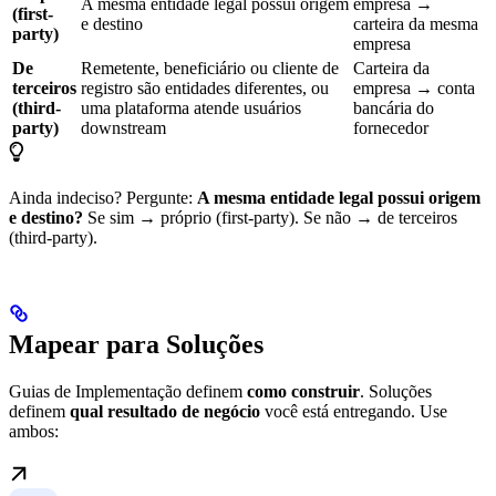
A mesma entidade legal possui origem
empresa →
(first-
e destino
carteira da mesma
party)
empresa
De
Remetente, beneficiário ou cliente de
Carteira da
terceiros
registro são entidades diferentes, ou
empresa → conta
(third-
uma plataforma atende usuários
bancária do
party)
downstream
fornecedor
Ainda indeciso? Pergunte:
A mesma entidade legal possui origem
e destino?
Se sim → próprio (first-party). Se não → de terceiros
(third-party).
Mapear para Soluções
Guias de Implementação definem
como construir
. Soluções
definem
qual resultado de negócio
você está entregando. Use
ambos: