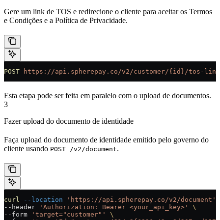
Gere um link de TOS e redirecione o cliente para aceitar os Termos
e Condições e a Política de Privacidade.
POST
 https://api.spherepay.co/v2/customer/{id}/tos-link
Esta etapa pode ser feita em paralelo com o upload de documentos.
3
Fazer upload do documento de identidade
Faça upload do documento de identidade emitido pelo governo do
cliente usando
.
POST /v2/document
curl
 --location
 'https://api.spherepay.co/v2/document'
 
--header 
'Authorization: Bearer <your_api_key>'
 \
--form 
'target="customer"'
 \