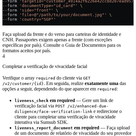
--form 
'targetId="customer_4914a2f6226e42cc8d207ead9573
--form 
'documentType="id_card"'
 \
--form 
'side="front"'
 \
--form 
'file=@"/path/to/your/document.jpg"'
 \
--form 
'country="SGP"'
Faça upload da frente e do verso para carteiras de identidade e
CNH. Passaportes exigem apenas a frente (com exceções
específicas por país). Consulte o Guia de Documentos para os
formatos aceitos por país.
4
Completar a verificação de vivacidade facial
Verifique o array
do cliente via
required
GET
. Em seguida, realize
exatamente uma
das
/v2/customer/{id}
opções a seguir, dependendo do que aparecer em
:
required
em required
— Gere um link de
liveness_check
verificação facial via
POST /v2/enhanced-due-
e redirecione o
diligence/face-verification-link
cliente para completar uma verificação de vivacidade
interativa via Sumsub SDK.
em required
— Faça upload
liveness_report_document
de um documento de relatório de vivacidade do seu provedor