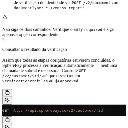
de verificação de identidade via
com
POST /v2/document
.
documentType: "liveness_report"
Não siga os dois caminhos. Verifique o array
e siga
required
apenas a opção correspondente.
5
Consultar o resultado da verificação
Assim que todas as etapas obrigatórias estiverem concluídas, o
SpherePay processa a verificação automaticamente — nenhuma
chamada de submit é necessária. Consulte
GET
até que o
em
/v2/customer/{id}
status
atinja
.
verificationProfiles
approved
GET
 https://api.spherepay.co/v2/customer/{id}