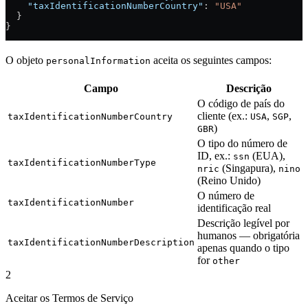
    "taxIdentificationNumberCountry"
: 
"USA"
  }
}
O objeto
aceita os seguintes campos:
personalInformation
Campo
Descrição
O código de país do
cliente (ex.:
,
,
taxIdentificationNumberCountry
USA
SGP
)
GBR
O tipo do número de
ID, ex.:
(EUA),
ssn
taxIdentificationNumberType
(Singapura),
nric
nino
(Reino Unido)
O número de
taxIdentificationNumber
identificação real
Descrição legível por
humanos — obrigatória
taxIdentificationNumberDescription
apenas quando o tipo
for
other
2
Aceitar os Termos de Serviço