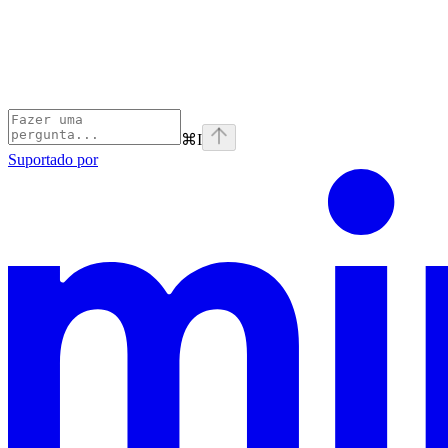
⌘
I
Suportado por