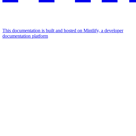
This documentation is built and hosted on Mintlify, a developer
documentation platform
Assistant
Responses
are
generated
using
AI
and
may
contain
mistakes.
Suggestions
What