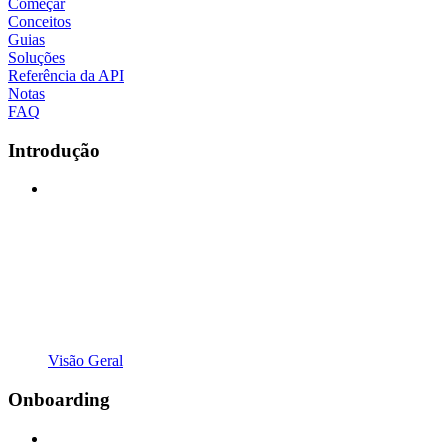
Começar
Conceitos
Guias
Soluções
Referência da API
Notas
FAQ
Introdução
Visão Geral
Onboarding